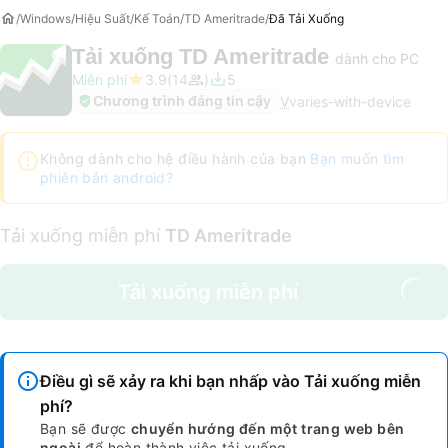
Windows
Hiệu Suất
Kế Toán
TD Ameritrade
Đã Tải Xuống
Tải xuống
TD Ameritrade
dành cho PC
Miễn phí
3.9
14
5
Chương trình đáng tin cậy
V
varies-with-device
Không dành cho hệ điều hành của bạn
Bạn muốn tìm
phiên bản android?
Tải xuống miễn phí
TD Ameritrade
Tải xuống miễn phí
Điều gì sẽ xảy ra khi bạn nhấp vào Tải xuống miễn
phí?
Bạn sẽ được
chuyển hướng đến một trang web bên
ngoài
để hoàn thành việc tải xuống.