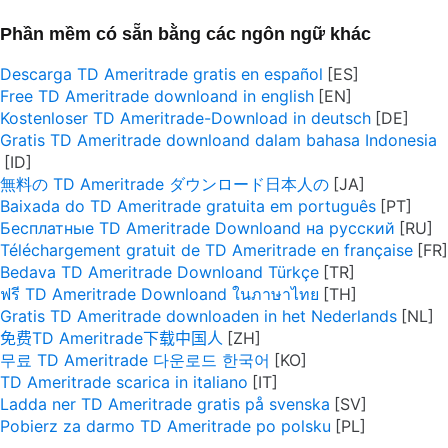
Phần mềm có sẵn bằng các ngôn ngữ khác
Descarga TD Ameritrade gratis en español
Free TD Ameritrade downloand in english
Kostenloser TD Ameritrade-Download in deutsch
Gratis TD Ameritrade downloand dalam bahasa Indonesia
無料の TD Ameritrade ダウンロード日本人の
Baixada do TD Ameritrade gratuita em português
Бесплатные TD Ameritrade Downloand на русский
Téléchargement gratuit de TD Ameritrade en française
Bedava TD Ameritrade Downloand Türkçe
ฟรี TD Ameritrade Downloand ในภาษาไทย
Gratis TD Ameritrade downloaden in het Nederlands
免费TD Ameritrade下载中国人
무료 TD Ameritrade 다운로드 한국어
TD Ameritrade scarica in italiano
Ladda ner TD Ameritrade gratis på svenska
Pobierz za darmo TD Ameritrade po polsku