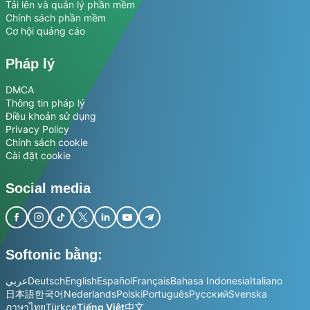
Tải lên và quản lý phần mềm
Chính sách phần mềm
Cơ hội quảng cáo
Pháp lý
DMCA
Thông tin pháp lý
Điều khoản sử dụng
Privacy Policy
Chính sách cookie
Cài đặt cookie
Social media
Softonic bằng:
عربي
Deutsch
English
Español
Français
Bahasa Indonesia
Italiano
日本語
한국어
Nederlands
Polski
Português
Русский
Svenska
ภาษาไทย
Türkçe
Tiếng Việt
中文