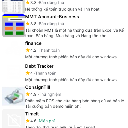
3.3
Bản dùng thử
Hệ thống kế toán trực quan và linh hoạt
MMT Account-Business
3.8
Bản dùng thử
Tài khoản MMT là một hệ thống dựa trên Excel về Kế
toán, Bán hàng, Mua hàng và Hàng tồn kho
finance
4.2
Thanh toán
Một chương trình phiên bản đầy đủ cho windows
Debt Tracker
4
Thanh toán
Một chương trình phiên bản đầy đủ cho windows
ConsignTill
4.9
Thử nghiệm
Phần mềm POS cho cửa hàng bán hàng cũ và bán lẻ.
Tải xuống bản demo miễn phí.
TimeIt
4.6
Miễn phí
Theo dõi thời gian hiệu quả với TimeIt