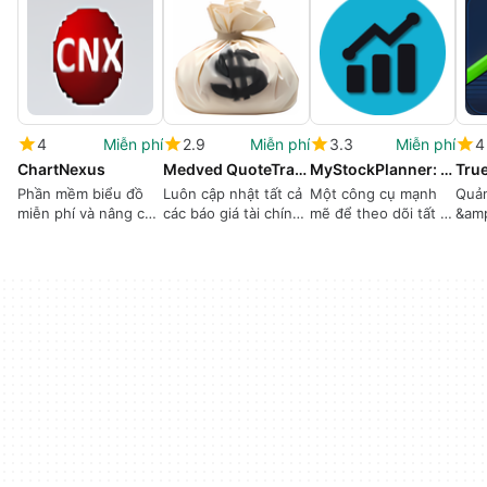
4
Miễn phí
2.9
Miễn phí
3.3
Miễn phí
4
ChartNexus
Medved QuoteTracker
MyStockPlanner: Stock Market India
Tru
Phần mềm biểu đồ
Luôn cập nhật tất cả
Một công cụ mạnh
Quản
miễn phí và nâng cao
các báo giá tài chính
mẽ để theo dõi tất cả
&am
dành cho các chuyên
mới nhất
các công ty NSE và
trườ
gia tài chính
BSE
Trực
Nâng
bạn 
mới 